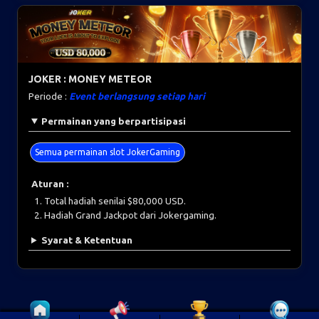
JOKER : MONEY METEOR
Periode :
Event berlangsung setiap hari
Permainan yang berpartisipasi
Semua permainan slot JokerGaming
Aturan :
Total hadiah senilai $80,000 USD.
Hadiah Grand Jackpot dari Jokergaming.
Syarat & Ketentuan