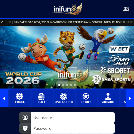
8 | BANDAR SLOT GACOR, TOGEL & CASINO ONLINE TERPERCAYA INDONESIA! NIKMATI BONUS HARIAN & EVE
TOGEL
SLOT
LIVE CASINO
SPORT
ARCADE
SABU