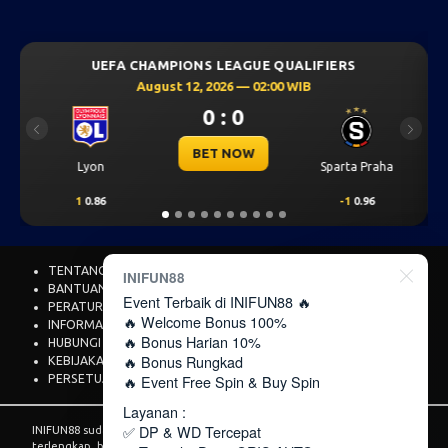
UEFA CHAMPIONS LEAGUE QUALIFIERS
August 12, 2026 — 01:30 WIB
0 : 0
Previous
Next
BET NOW
aha
SK Sturm Graz
Fenerbahce
-0.5
0.95
0.5
0.87
TENTANG KAMI
INIFUN88
BANTUAN
Event Terbaik di INIFUN88 🔥
PERATURAN
🔥 Welcome Bonus 100%
INFORMASI BANK
🔥 Bonus Harian 10%
HUBUNGI KAMI
🔥 Bonus Rungkad
KEBIJAKAN PRIVASI
🔥 Event Free Spin & Buy Spin
PERSETUJUAN COOKIES
Layanan :
✅ DP & WD Tercepat
INIFUN88
sudah teruji sebagai salah satu platform dengan pasaran
terlengkap, bonus terbesar, pelayanan customer service profesional,