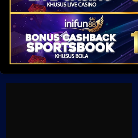
Total kemenangan IDR 300.000 x 15% = IDR 45.000
Maka bonus yang diterima sebesar IDR 45.000
Bonus Dibagikan Berdasarkan 3 Tingkat :
TO 1.000.000 - 999.999.999 = 0.3%
Simulasi Perhitungan Buy Freespin 10%
TO 1.000.000.000 - 4.999.999.999= 0.5%
BONUS KOMISI ROLLINGAN LIVECAS
Jika anda membeli fitur freespin senilai IDR 100.000 dan mendapatkan 
TO 5.000.000.000++ = 0.8%
Maka total kemenangan IDR 500.000 - IDR 100.000 = IDR 400.000
1. Khusus Permainan LiveCasino
Total kemenangan setelah dikurang modal buy IDR 400.000 x 10% = IDR 
Contoh Hitungan Rollingan :
2. Bonus dihitung dari total turnover di permainan LiveCasino dalam per
Maka bonus yang diterima sebesar IDR 40.000
Turnover => 1.000.000
3. Minimal turnover di permainan Live Casino adalah 1.000.000
Komisi => 0.3%
4. Bonus dibagikan setiap hari Senin paling lambat mulai pukul 13:00 WIB 
Hitungan => 1.000.000 x 0.3% => 3.000
5. Segala keputusan dari pihak iniFun88 bersifat mutlak dan tidak dapa
Jadi Komisi Rollingan Slot Games Adalah IDR 3.000
Bonus Dibagikan Berdasarkan 3 Tingkat :
TO 1.000.000 - 999.999.999 = 0.3%
TO 1.000.000.000 - 4.999.999.999= 0.5%
BONUS CASHBACK MINGGUAN SPORT
TO 5.000.000.000++ = 0.8%
1. Khusus Permainan Sportsbook
Contoh Hitungan Rollingan :
2. Bonus dihitung dari total kekalahan di permainan Sportsbook/Bola da
Turnover => 1.000.000
3. Minimal kekalahan di permainan Sportsbook/Bola adalah 500.000
Komisi => 0.3%
4. Bonus dibagikan setiap hari Senin paling lambat mulai pukul 13:00 WIB 
Hitungan => 1.000.000 x 0.3% => 3.000
5. Segala keputusan dari pihak iniFun88 bersifat mutlak dan tidak dapa
Jadi Komisi Rollingan Slot Games Adalah IDR 3.000
Bonus Dibagikan Berdasarkan 2 Tingkatan :
Kekalahan IDR 500.000 - IDR 49.999.999 = 7%
Kekalahan IDR 50.000.000 = 10%
Contoh Hitungan Cashback:
Kekalahan => IDR 500.000