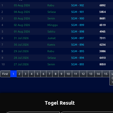
1
05 Aug 2026
Rabu
SGM - 902
6892
2
04 Aug 2026
Selasa
SGM - 901
5854
3
03 Aug 2026
Senin
SGM - 900
8681
4
02 Aug 2026
Minggu
SGM - 899
6519
5
01 Aug 2026
Sabtu
SGM - 898
4965
6
31 Jul 2026
Jumat
SGM - 897
7311
7
30 Jul 2026
Kamis
SGM - 896
6236
8
29 Jul 2026
Rabu
SGM - 895
3886
9
28 Jul 2026
Selasa
SGM - 894
6410
10
27 Jul 2026
Senin
SGM - 893
8050
First
1
2
3
4
5
6
7
8
9
10
11
12
13
14
15
(
)
Togel Result