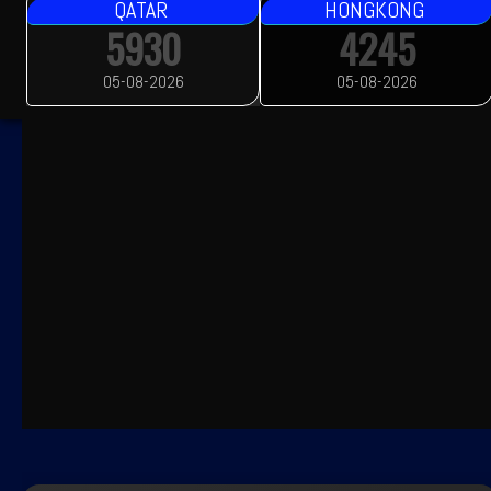
QATAR
HONGKONG
5930
4245
05-08-2026
05-08-2026